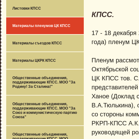
О Декабр
Листовки КПСС
КПСС.
Материалы пленумов ЦК КПСС
17 - 18 декабря
года) пленум Ц
Материалы съездов КПСС
Пленум рассмот
Материалы ЦКРК КПСС
Октябрьской со
ЦК КПСС тов. С.
Общественные объединения,
поддерживающие КПСС. МОО "За
представителей 
Родину! За Сталина!"
Ханое (Доклад 
В.А.Тюлькина),
Общественные объединения,
поддерживающие КПСС. МОО "За
Союз и коммунистическую партию
со стороны ком
Союза"
РКРП-КПСС А.К.
руководящей ро
Общественные объединения,
поддерживающие КПСС. МОО