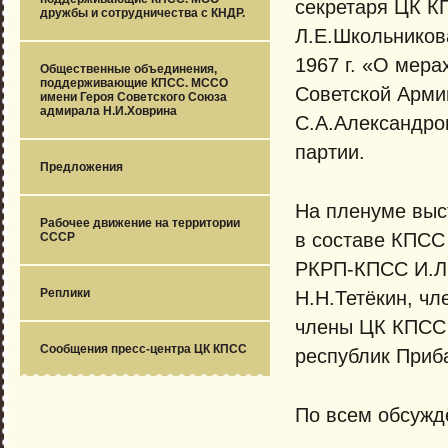
секретаря ЦК К
дружбы и сотрудничества с КНДР.
Л.Е.Школьников
1967 г. «О мер
Общественные объединения,
поддерживающие КПСС. МССО
Советской Арми
имени Героя Советского Союза
адмирала Н.И.Ховрина
С.А.Александров
партии.
Предложения
На пленуме выс
Рабочее движение на территории
в составе КПСС
СССР
РКРП-КПСС И.Л
Реплики
Н.Н.Тетёкин, ч
члены ЦК КПСС 
Сообщения пресс-центра ЦК КПСС
республик Приб
По всем обсужд