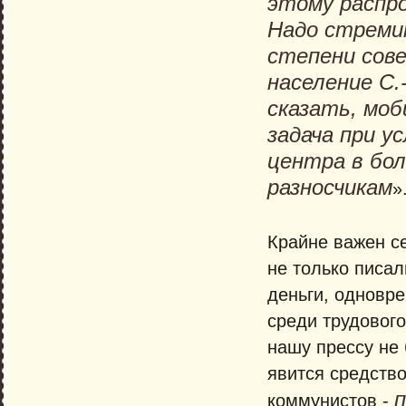
этому распр
Надо стреми
степени сове
население С
сказать, моб
задача при у
центра в бол
разносчикам
»
Крайне важен се
не только писал
деньги, одновр
среди трудовог
нашу прессу не 
явится средств
п
коммунистов -