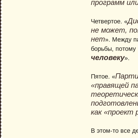
программ ил
Ди
Четвертое. «
не может, п
нет
». Между п
борьбы, потому 
человеку
».
Парти
Пятое. «
«правящей па
теоретическ
подготовлены
как «проект 
В этом-то все д