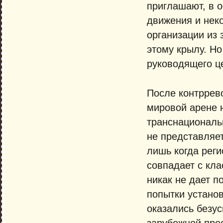
приглашают, в 
движения и нек
организации из 
этому крылу. Н
руководящего це
После контррев
мировой арене 
транснациональ
не представляе
лишь когда рег
совпадает с кла
никак не дает п
попытки установ
оказались безу
зарубежной прес