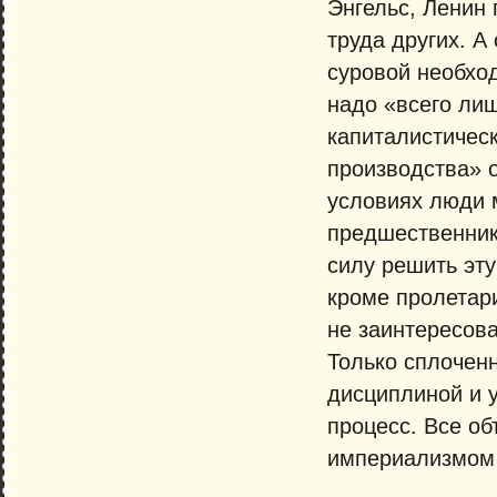
Энгельс, Ленин 
труда других. А
суровой необход
надо «всего лиш
капиталистическ
производства» о
условиях люди м
предшественник
силу решить эту
кроме пролетар
не заинтересова
Только сплочен
дисциплиной и у
процесс. Все о
империализмом 