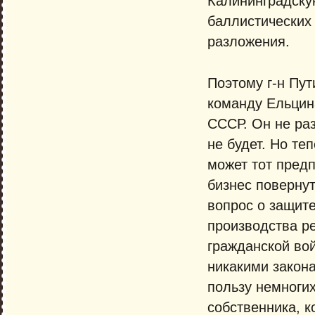
Калининградску
баллистических
разложения.
Поэтому г-н Пут
команду Ельцина
СССР. Он не раз
не будет. Но те
может тот пред
бизнес поверну
вопрос о защит
производства р
гражданской вой
никакими закон
пользу немногих
собственника, 