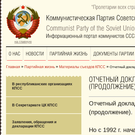
“Пролетарии
всех
стр
на главную
»
»
»
Главная
Партийная жизнь
Материалы съездов КПСС
Отчетный доклад
В республиканских организациях
КПСС
Отчетный докла
В Секретариате ЦК КПСС
(продолжение).
Заявления, обращения и
декларации КПСС
Но с 1992 г. на