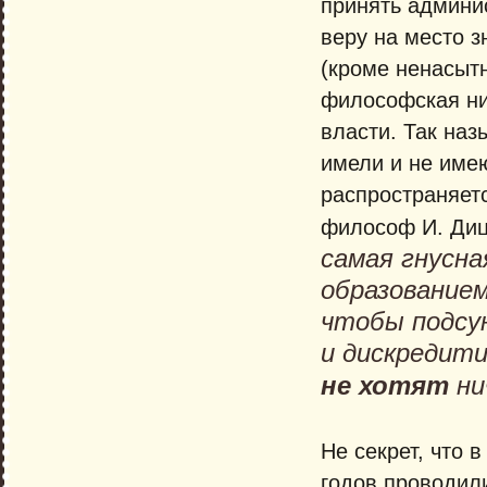
принять админи
веру на место з
(кроме ненасыт
философская ни
власти. Так наз
имели и не име
распространяет
философ И. Дицг
самая гнусна
образованием
чтобы подсу
и дискредит
не хотят
ни
Не секрет, что 
годов проводил