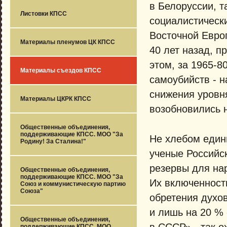
в Белоруссии, т
Листовки КПСС
социалистически
Восточной Евро
Материалы пленумов ЦК КПСС
40 лет назад, 
этом, за 1965-8
Материалы съездов КПСС
самоубийств - н
снижения уровня
Материалы ЦКРК КПСС
возобновились 
Общественные объединения,
поддерживающие КПСС. МОО "За
Не хлебом едины
Родину! За Сталина!"
ученые Российс
резервы для на
Общественные объединения,
поддерживающие КПСС. МОО "За
Их включенность
Союз и коммунистическую партию
Союза"
обретения духо
и лишь на 20 %
Общественные объединения,
в СССР» - так о
поддерживающие КПСС. МОО