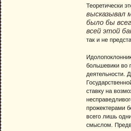
Теоретически эт
высказывал мн
было бы все
всей этой б
так и не предст
Идолопоклонник
большевики во 
деятельности. 
Государственной
ставку на возм
несправедливог
прожектерами б
всего лишь одни
смыслом. Предв