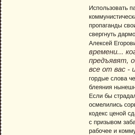
Использовать п
коммунистическ
пропаганды свои
свергнуть дармо
Алексей Егоров
времени... к
предъявят, о
все от вас -
гордые слова ч
блеяния нынешн
Если бы страда
осмелились сор
кодекс ценой сд
с призывом заб
рабочее и комму