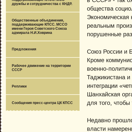
дружбы и сотрудничества с КНДР.
общества социол
Экономическая 
Общественные объединения,
реальным произ
поддерживающие КПСС. МССО
имени Героя Советского Союза
адмирала Н.И.Ховрина
порушенные ра
Предложения
Союз России и Б
Кроме коммунист
Рабочее движение на территории
военно-политиче
СССР
Таджикистана и
интеграции «чет
Реплики
Шанхайская орг
для того, чтобы
Сообщения пресс-центра ЦК КПСС
Недавно прошло
власти намерен