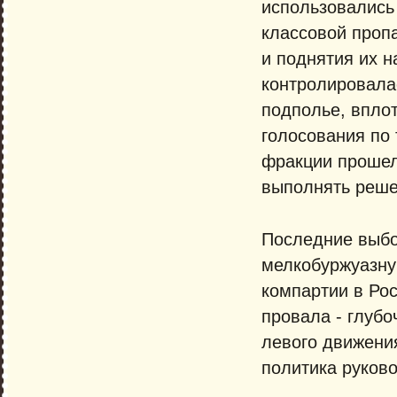
использовались
классовой проп
и поднятия их 
контролировала
подполье, впло
голосования по
фракции прошел
выполнять реше
Последние выбо
мелкобуржуазну
компартии в Ро
провала - глубо
левого движени
политика руков