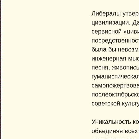
Либералы утвер
цивилизации. Да
сервисной «цив
посредственност
была бы невозмо
инженерная мыс
песня, живопись
гуманистическая
самопожертвова
послеоктябрьск
советской культ
Уникальность ко
объединяя все