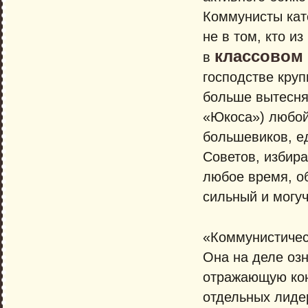
Коммунисты кат
не в том, кто и
классовом
в
господстве круп
больше вытесня
«Юкоса») любой 
большевиков, е
Советов, избира
любое время, о
сильный и могу
«Коммунистическ
Она на деле оз
отражающую кон
отдельных лиде