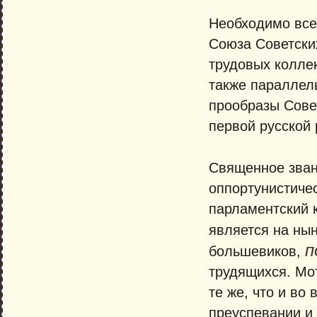
Необходимо все
Союза Советски
трудовых коллек
также параллел
прообразы Совет
первой русской
Священное зван
оппортунистичес
парламентский 
является на ны
п
большевиков,
трудящихся. Мот
те же, что и во
преуспевании и 